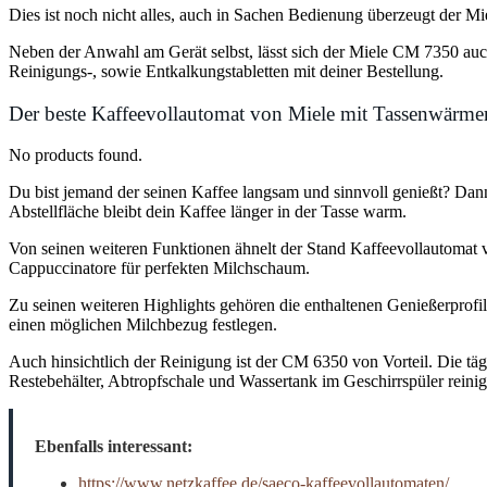
Dies ist noch nicht alles, auch in Sachen Bedienung überzeugt der Mie
Neben der Anwahl am Gerät selbst, lässt sich der Miele CM 7350 auc
Reinigungs-, sowie Entkalkungstabletten mit deiner Bestellung.
Der beste Kaffeevollautomat von Miele mit Tassenwärme
No products found.
Du bist jemand der seinen Kaffee langsam und sinnvoll genießt? Dan
Abstellfläche bleibt dein Kaffee länger in der Tasse warm.
Von seinen weiteren Funktionen ähnelt der Stand Kaffeevollautomat vi
Cappuccinatore für perfekten Milchschaum.
Zu seinen weiteren Highlights gehören die enthaltenen Genießerprofi
einen möglichen Milchbezug festlegen.
Auch hinsichtlich der Reinigung ist der CM 6350 von Vorteil. Die täg
Restebehälter, Abtropfschale und Wassertank im Geschirrspüler reinig
Ebenfalls interessant:
https://www.netzkaffee.de/saeco-kaffeevollautomaten/