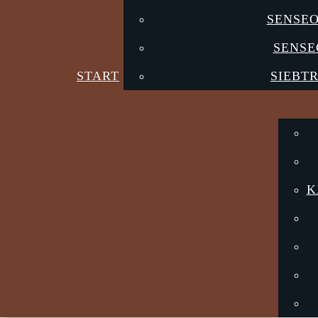
SENSE
SENSE
START
SIEBT
K