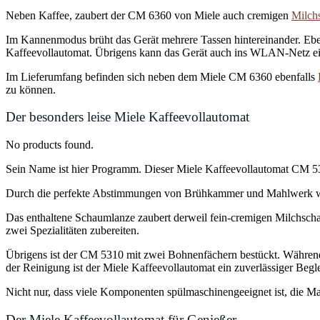
Neben Kaffee, zaubert der CM 6360 von Miele auch cremigen
Milch
Im Kannenmodus brüht das Gerät mehrere Tassen hintereinander. Ebenf
Kaffeevollautomat. Übrigens kann das Gerät auch ins WLAN-Netz ei
Im Lieferumfang befinden sich neben dem Miele CM 6360 ebenfalls
zu können.
Der besonders leise Miele Kaffeevollautomat
No products found.
Sein Name ist hier Programm. Dieser Miele Kaffeevollautomat CM 5310
Durch die perfekte Abstimmungen von Brühkammer und Mahlwerk wer
Das enthaltene Schaumlanze zaubert derweil fein-cremigen Milchsch
zwei Spezialitäten zubereiten.
Übrigens ist der CM 5310 mit zwei Bohnenfächern bestückt. Während
der Reinigung ist der Miele Kaffeevollautomat ein zuverlässiger Begle
Nicht nur, dass viele Komponenten spülmaschinengeeignet ist, die M
Der Miele Kaffeevollautomat für Genießer