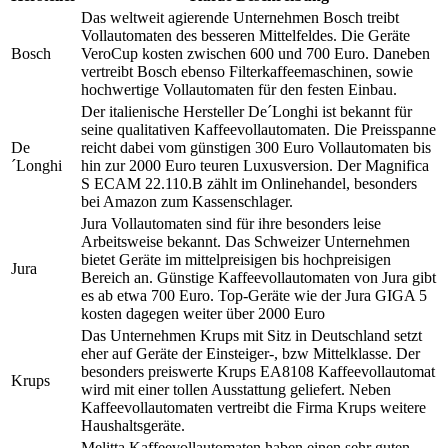
Das weltweit agierende Unternehmen Bosch treibt
Vollautomaten des besseren Mittelfeldes. Die Geräte
Bosch
VeroCup kosten zwischen 600 und 700 Euro. Daneben
vertreibt Bosch ebenso Filterkaffeemaschinen, sowie
hochwertige Vollautomaten für den festen Einbau.
Der italienische Hersteller De´Longhi ist bekannt für
seine qualitativen Kaffeevollautomaten. Die Preisspanne
De
reicht dabei vom günstigen 300 Euro Vollautomaten bis
´Longhi
hin zur 2000 Euro teuren Luxusversion. Der Magnifica
S ECAM 22.110.B zählt im Onlinehandel, besonders
bei Amazon zum Kassenschlager.
Jura Vollautomaten sind für ihre besonders leise
Arbeitsweise bekannt. Das Schweizer Unternehmen
bietet Geräte im mittelpreisigen bis hochpreisigen
Jura
Bereich an. Günstige Kaffeevollautomaten von Jura gibt
es ab etwa 700 Euro. Top-Geräte wie der Jura GIGA 5
kosten dagegen weiter über 2000 Euro
Das Unternehmen Krups mit Sitz in Deutschland setzt
eher auf Geräte der Einsteiger-, bzw Mittelklasse. Der
besonders preiswerte Krups EA8108 Kaffeevollautomat
Krups
wird mit einer tollen Ausstattung geliefert. Neben
Kaffeevollautomaten vertreibt die Firma Krups weitere
Haushaltsgeräte.
Melitta Kaffeevollautomaten haben einen sehr guten