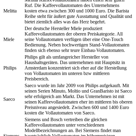
Ruf. Die Kaffeevollautomaten des Unternehmens
Melitta
kosten etwa zwischen 300 und 1000 Euro. Die Barista
Reihe steht für äußert gute Ausstattung und Qualität und
bietet ziemlich alles was das Herz begehrt.
Der deutsche Hersteller Miele produziert
Kaffeevollautomaten der oberen Preiskategorie. All
Miele
seine Vollautomaten verfügen über eine One-Touch
Bedienung. Neben hochwertigen Stand-Vollautomaten
finden sich ebenso sehr teure Einbau-Vollautomaten.
Philips gilt als umfangreicher Hersteller von
Haushaltsgeräten. Das unternehmen mit Hauptsitz in
Philips
Amsterdam konzentriert sich eher auf die Herstellung
von Vollautomaten im unteren bzw mittleren
Preisbereich.
Saeco wurde im Jahr 2009 von Philips aufgekauft. Mit
seinen Serien Minuto, Moltio und GranBaristo ist Saeco
sehr erfolgreich am Markt. Das Unternehmen ist mit
Saeco
seinen Kaffeevollautomaten eher im mittleren bis oberen
Preisniveau angesiedelt. Zwischen 600 und 1400 Euro
kosten die Vollautomaten von Saeco.
Siemens und Bosch vertreiben die gleichen
Kaffeevollautomaten unter verschiedenen
Modellbezeichnungen an. Bei Siemens findet man
Siemens
hauptsächlich Vollautomaten im höherpreisigen